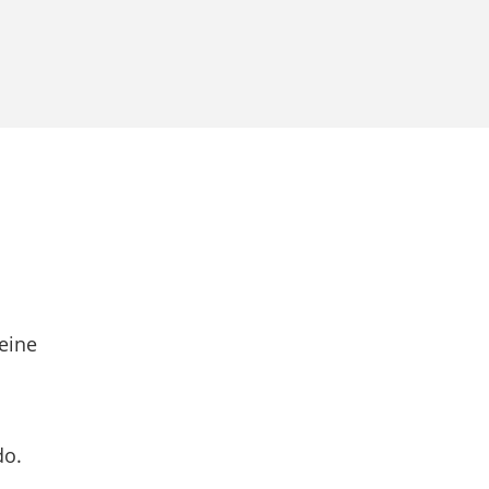
eine
do.