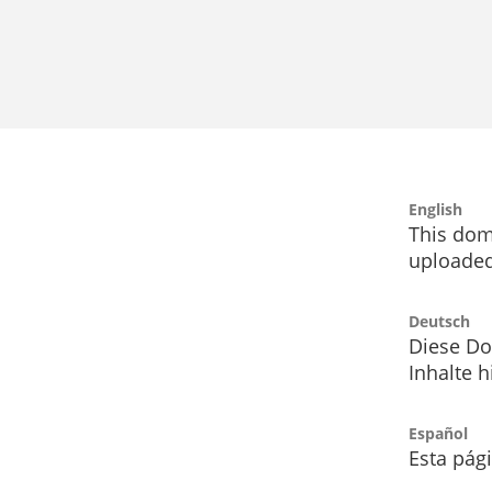
English
This dom
uploaded
Deutsch
Diese Do
Inhalte h
Español
Esta pág