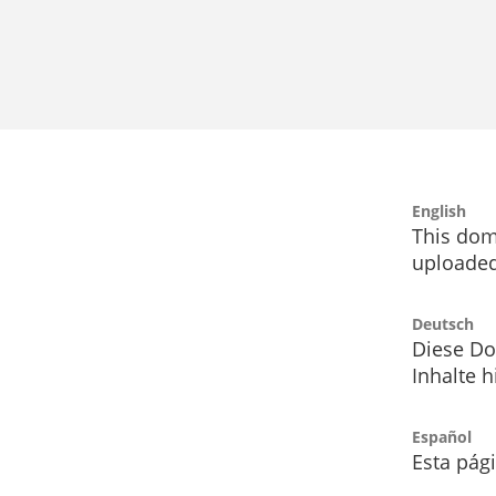
English
This dom
uploaded
Deutsch
Diese Do
Inhalte h
Español
Esta pág