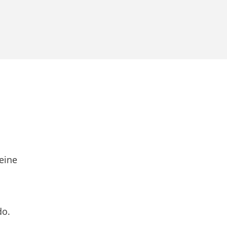
eine
do.