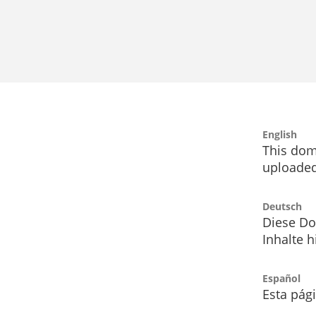
English
This dom
uploaded
Deutsch
Diese Do
Inhalte h
Español
Esta pág