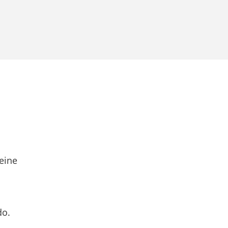
eine
do.