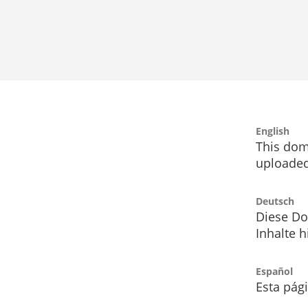
English
This dom
uploaded
Deutsch
Diese Do
Inhalte h
Español
Esta pág