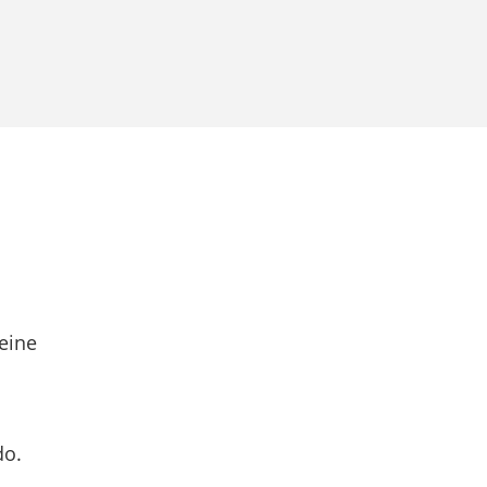
eine
do.