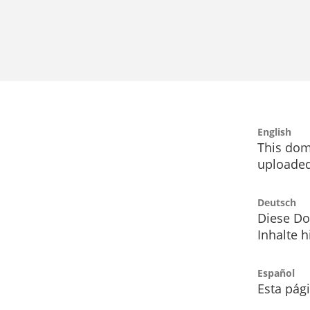
English
This dom
uploaded
Deutsch
Diese Do
Inhalte h
Español
Esta pág