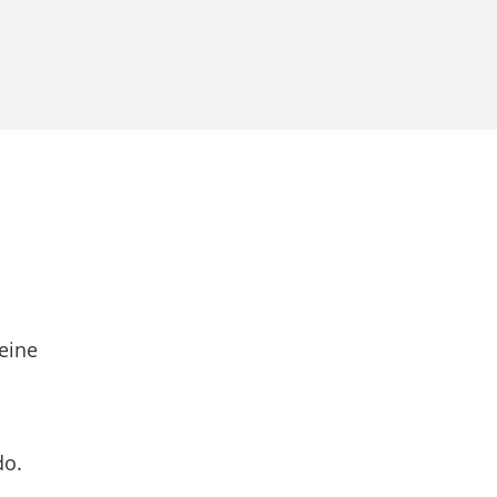
eine
do.