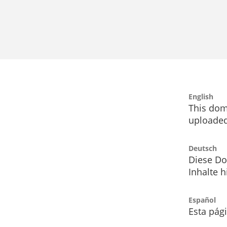
English
This dom
uploaded
Deutsch
Diese Do
Inhalte h
Español
Esta pág