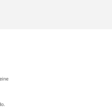
eine
do.