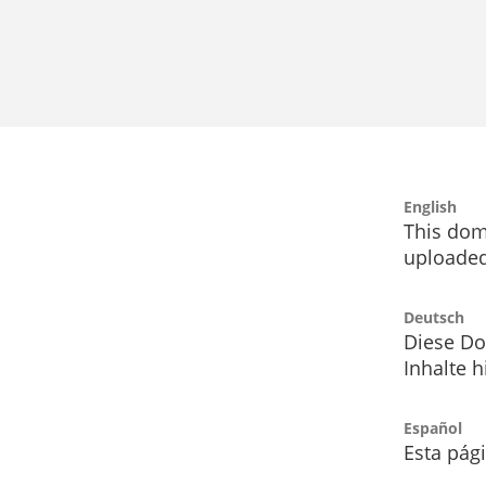
English
This dom
uploaded
Deutsch
Diese Do
Inhalte h
Español
Esta pág